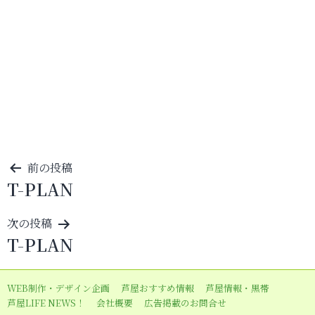
投
前の投稿
T-PLAN
稿
ナ
次の投稿
ビ
T-PLAN
ゲ
ー
WEB制作・デザイン企画
芦屋おすすめ情報
芦屋情報・黒帯
シ
芦屋LIFE NEWS！
会社概要
広告掲載のお問合せ