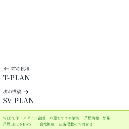
投
前の投稿
T-PLAN
稿
ナ
次の投稿
ビ
SV-PLAN
ゲ
ー
WEB制作・デザイン企画
芦屋おすすめ情報
芦屋情報・黒帯
シ
芦屋LIFE NEWS！
会社概要
広告掲載のお問合せ