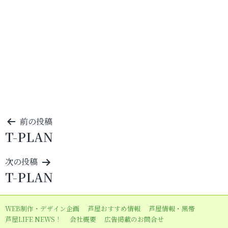
投
前の投稿
T-PLAN
稿
ナ
次の投稿
ビ
T-PLAN
ゲ
ー
WEB制作・デザイン企画
芦屋おすすめ情報
芦屋情報・黒帯
シ
芦屋LIFE NEWS！
会社概要
広告掲載のお問合せ