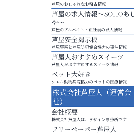
芦屋のおしゃれなお稽古情報
芦屋の求人情報～SOHOあ
や～
芦屋のアルバイト・正社員の求人情報
芦屋安全掲示板
芦屋警察と芦屋防犯協会協力の事件情報
芦屋人おすすめスイーツ
芦屋人がおすすめするスイーツ情報
ペット大好き
シエル動物病院協力のペットの医療情報
株式会社芦屋人（運営会
芦屋・西宮・神戸の新店舗PRやリニューア
社）
知などお気軽にご相談ください。
会社概要
そうさくてっぱん樹々
株式会社芦屋人は、デザイン事務所です
フリーペーパー芦屋人