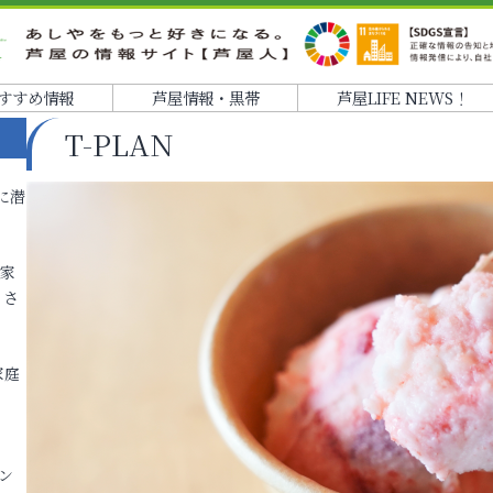
すすめ情報
芦屋情報・黒帯
芦屋LIFE NEWS！
T-PLAN
に潜
各家
りさ
家庭
ン