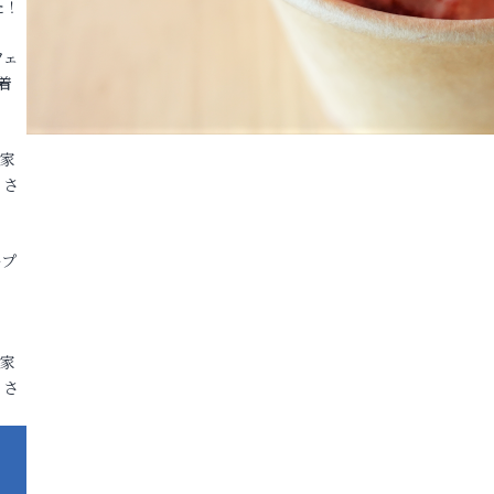
た！
フェ
着
各家
りさ
ープ
各家
りさ