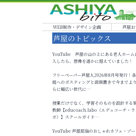
WEB制作・デザイン企画
芦屋お
芦屋のトピックス
YouTube 芦屋の山の上にある老人ホーム
入したら、想像を遥かに超えていました！
フリーペーパー芦屋人2026年8月号発行！
庭へのポスティングと店頭置きで今までよ
らに幅広い世代に…
授業だけでなく、学習そのものを設計する
教師【educoach.labo（エデュコーチ・ラ
ボ）】スクールガイド…
YouTube 芦屋屈指のおしゃれカフェ・ゾー