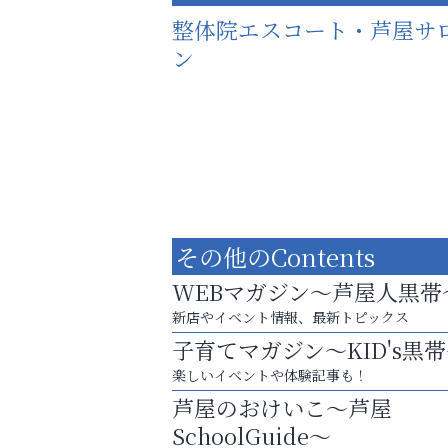
整体院エスコート・芦屋サ
ン
その他のContents
WEBマガジン～芦屋人黒帯
新店やイベント情報、最新トピックス
子育てマガジン～KID's黒
楽しいイベントや体験記事も！
猫背･側弯、背骨の歪みを
芦屋のおけいこ～芦屋
整えませんか？
SchoolGuide～
芦屋人~あしやびと~