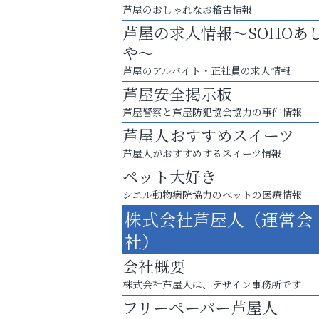
芦屋のおしゃれなお稽古情報
芦屋の求人情報～SOHOあ
や～
芦屋のアルバイト・正社員の求人情報
芦屋安全掲示板
芦屋警察と芦屋防犯協会協力の事件情報
芦屋人おすすめスイーツ
芦屋人がおすすめするスイーツ情報
ペット大好き
シエル動物病院協力のペットの医療情報
お一人おひとりに合う治療をご提案
株式会社芦屋人（運営会
口元から始まる、自分らしい毎日を
社）
トレファク出張買取
会社概要
株式会社芦屋人は、デザイン事務所です
フリーペーパー芦屋人