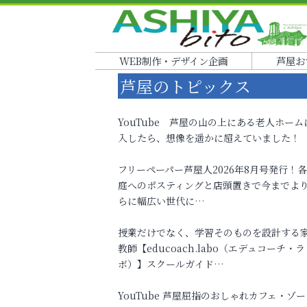
WEB制作・デザイン企画
芦屋お
芦屋のトピックス
YouTube 芦屋の山の上にある老人ホーム
入したら、想像を遥かに超えていました！
フリーペーパー芦屋人2026年8月号発行！
庭へのポスティングと店頭置きで今までよ
らに幅広い世代に…
授業だけでなく、学習そのものを設計する
教師【educoach.labo（エデュコーチ・ラ
ボ）】スクールガイド…
YouTube 芦屋屈指のおしゃれカフェ・ゾー