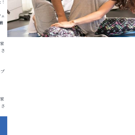
た！
フェ
着
各家
りさ
ープ
各家
りさ