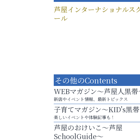
芦屋インターナショナルス
ール
その他のContents
WEBマガジン～芦屋人黒帯
新店やイベント情報、最新トピックス
子育てマガジン～KID's黒
楽しいイベントや体験記事も！
「この学校に出会えて、本当によかった。
芦屋のおけいこ～芦屋
ラ・ミカ矯正歯科
SchoolGuide～