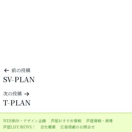
投
前の投稿
SV-PLAN
稿
ナ
次の投稿
ビ
T-PLAN
ゲ
ー
WEB制作・デザイン企画
芦屋おすすめ情報
芦屋情報・黒帯
シ
芦屋LIFE NEWS！
会社概要
広告掲載のお問合せ