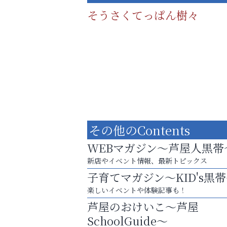
そうさくてっぱん樹々
その他のContents
WEBマガジン～芦屋人黒帯
新店やイベント情報、最新トピックス
子育てマガジン～KID's黒
８周年コースが半額以下の8,000円！
楽しいイベントや体験記事も！
神戸牛ステーキに舌鼓♪
芦屋のおけいこ～芦屋
南芦屋浜皮膚科クリニック
SchoolGuide～