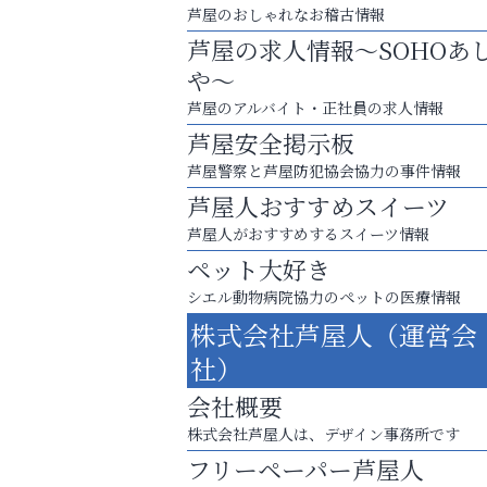
芦屋のおしゃれなお稽古情報
芦屋の求人情報～SOHOあ
や～
芦屋のアルバイト・正社員の求人情報
芦屋安全掲示板
芦屋警察と芦屋防犯協会協力の事件情報
芦屋人おすすめスイーツ
芦屋人がおすすめするスイーツ情報
ペット大好き
シエル動物病院協力のペットの医療情報
お子さまにも大人にも、優しく寄り添う
株式会社芦屋人（運営会
OTTO南芦屋浜皮膚科クリニック、開院！
社）
おそうじ本舗芦屋東
会社概要
株式会社芦屋人は、デザイン事務所です
フリーペーパー芦屋人