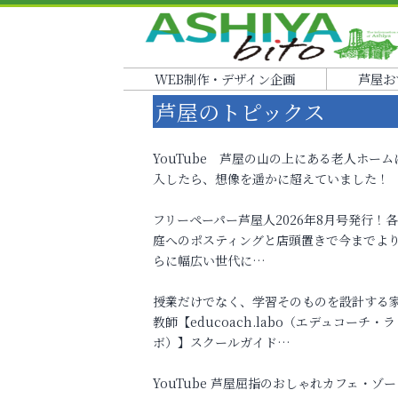
WEB制作・デザイン企画
芦屋お
芦屋のトピックス
YouTube 芦屋の山の上にある老人ホーム
入したら、想像を遥かに超えていました！
フリーペーパー芦屋人2026年8月号発行！
庭へのポスティングと店頭置きで今までよ
らに幅広い世代に…
授業だけでなく、学習そのものを設計する
教師【educoach.labo（エデュコーチ・ラ
ボ）】スクールガイド…
YouTube 芦屋屈指のおしゃれカフェ・ゾー