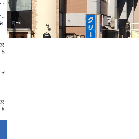
た！
フェ
着
各家
りさ
ープ
各家
りさ