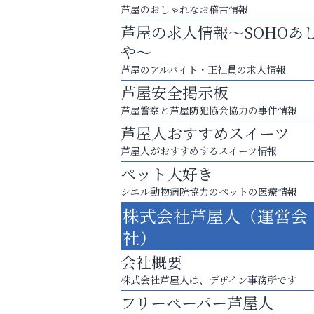
芦屋のおしゃれなお稽古情報
芦屋の求人情報～SOHOあ
や～
芦屋のアルバイト・正社員の求人情報
芦屋安全掲示板
芦屋警察と芦屋防犯協会協力の事件情報
芦屋人おすすめスイーツ
芦屋人がおすすめするスイーツ情報
ペット大好き
シエル動物病院協力のペットの医療情報
猫背･側弯、背骨の歪みを
株式会社芦屋人（運営会
整えませんか？
社）
芦屋インターナショナルス
会社概要
ール
株式会社芦屋人は、デザイン事務所です
フリーペーパー芦屋人