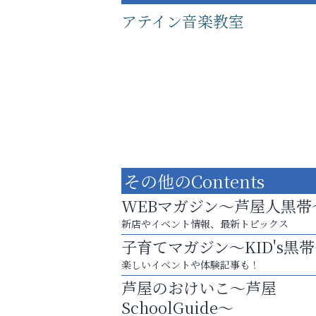
アテイン音楽教室
その他のContents
WEBマガジン～芦屋人黒帯
新店やイベント情報、最新トピックス
子育てマガジン～KID's黒
あなたらしく奏でる、音楽の時間
楽しいイベントや体験記事も！
整体院エスコート・芦屋サ
芦屋のおけいこ～芦屋
ン
SchoolGuide～