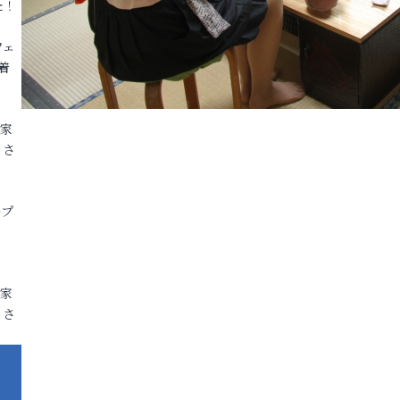
た！
フェ
着
各家
りさ
ープ
各家
りさ