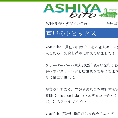
WEB制作・デザイン企画
芦屋お
芦屋のトピックス
YouTube 芦屋の山の上にある老人ホーム
入したら、想像を遥かに超えていました！
フリーペーパー芦屋人2026年8月号発行！
庭へのポスティングと店頭置きで今までよ
らに幅広い世代に…
授業だけでなく、学習そのものを設計する
教師【educoach.labo（エデュコーチ・ラ
ボ）】スクールガイド…
YouTube 芦屋屈指のおしゃれカフェ・ゾー