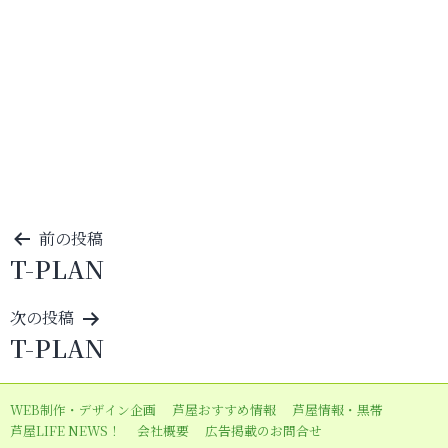
投
前の投稿
T-PLAN
稿
ナ
次の投稿
ビ
T-PLAN
ゲ
ー
WEB制作・デザイン企画
芦屋おすすめ情報
芦屋情報・黒帯
シ
芦屋LIFE NEWS！
会社概要
広告掲載のお問合せ