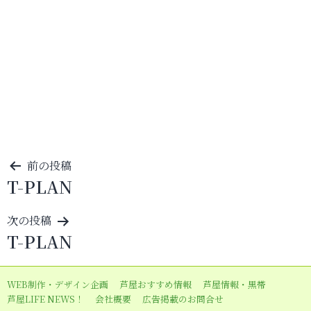
投
前の投稿
T-PLAN
稿
ナ
次の投稿
ビ
T-PLAN
ゲ
ー
WEB制作・デザイン企画
芦屋おすすめ情報
芦屋情報・黒帯
シ
芦屋LIFE NEWS！
会社概要
広告掲載のお問合せ