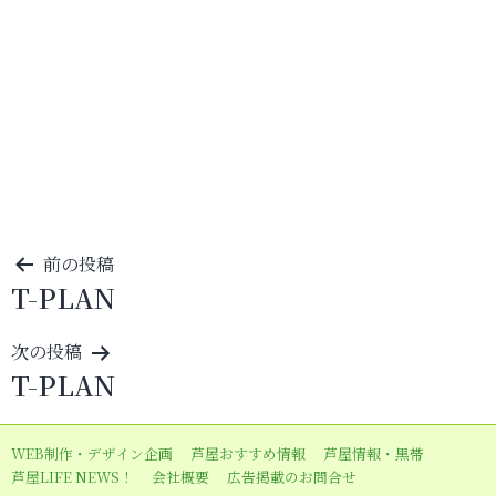
投
前の投稿
T-PLAN
稿
ナ
次の投稿
ビ
T-PLAN
ゲ
ー
WEB制作・デザイン企画
芦屋おすすめ情報
芦屋情報・黒帯
シ
芦屋LIFE NEWS！
会社概要
広告掲載のお問合せ