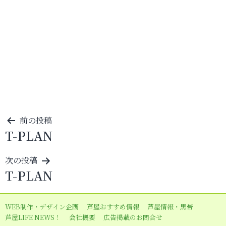
投
前の投稿
T-PLAN
稿
ナ
次の投稿
ビ
T-PLAN
ゲ
ー
WEB制作・デザイン企画
芦屋おすすめ情報
芦屋情報・黒帯
シ
芦屋LIFE NEWS！
会社概要
広告掲載のお問合せ