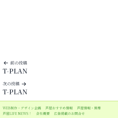
投
前の投稿
T-PLAN
稿
ナ
次の投稿
ビ
T-PLAN
ゲ
ー
WEB制作・デザイン企画
芦屋おすすめ情報
芦屋情報・黒帯
シ
芦屋LIFE NEWS！
会社概要
広告掲載のお問合せ