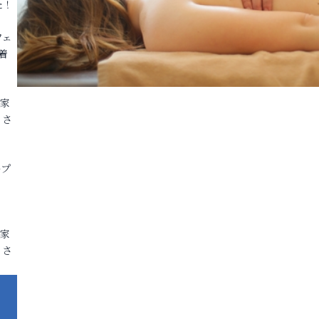
た！
フェ
着
各家
りさ
ープ
各家
りさ