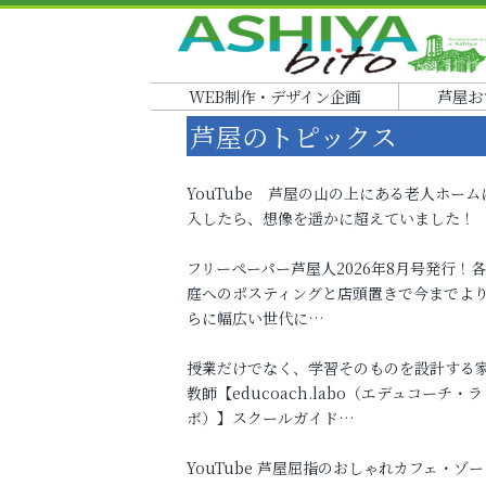
WEB制作・デザイン企画
芦屋お
芦屋のトピックス
YouTube 芦屋の山の上にある老人ホーム
入したら、想像を遥かに超えていました！
フリーペーパー芦屋人2026年8月号発行！
庭へのポスティングと店頭置きで今までよ
らに幅広い世代に…
授業だけでなく、学習そのものを設計する
教師【educoach.labo（エデュコーチ・ラ
ボ）】スクールガイド…
YouTube 芦屋屈指のおしゃれカフェ・ゾー