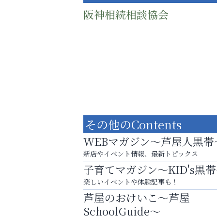
阪神相続相談協会
その他のContents
WEBマガジン～芦屋人黒帯
新店やイベント情報、最新トピックス
子育てマガジン～KID's黒
まずは話してみませんか？
楽しいイベントや体験記事も！
「相続」無料相談会カフェ
芦屋のおけいこ～芦屋
芦屋インターナショナルス
SchoolGuide～
ール