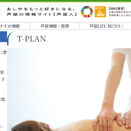
すすめ情報
芦屋情報・黒帯
芦屋LIFE NEWS！
T-PLAN
に潜
各家
りさ
家庭
ン