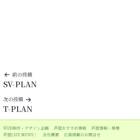
投
前の投稿
SV-PLAN
稿
ナ
次の投稿
ビ
T-PLAN
ゲ
ー
WEB制作・デザイン企画
芦屋おすすめ情報
芦屋情報・黒帯
シ
芦屋LIFE NEWS！
会社概要
広告掲載のお問合せ