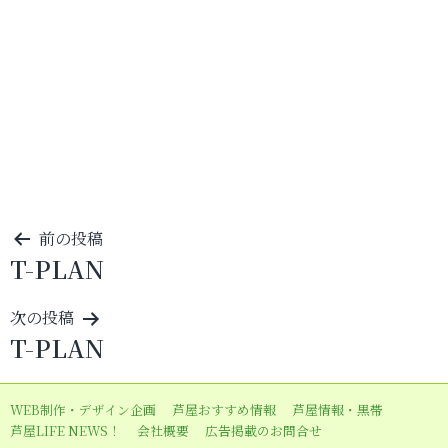
投
前の投稿
T-PLAN
稿
ナ
次の投稿
ビ
T-PLAN
ゲ
ー
WEB制作・デザイン企画
芦屋おすすめ情報
芦屋情報・黒帯
シ
芦屋LIFE NEWS！
会社概要
広告掲載のお問合せ