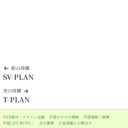
投
前の投稿
SV-PLAN
稿
ナ
次の投稿
ビ
T-PLAN
ゲ
ー
WEB制作・デザイン企画
芦屋おすすめ情報
芦屋情報・黒帯
シ
芦屋LIFE NEWS！
会社概要
広告掲載のお問合せ