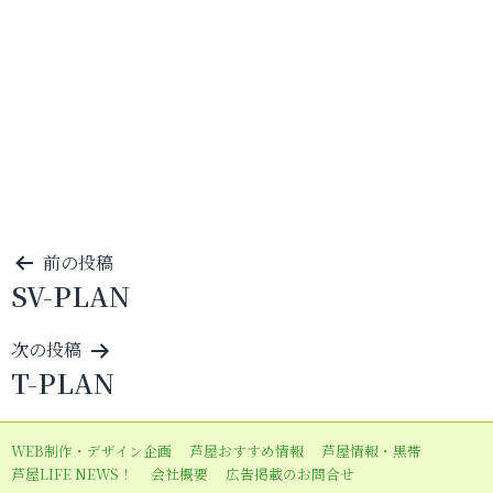
投
前の投稿
SV-PLAN
稿
ナ
次の投稿
ビ
T-PLAN
ゲ
ー
WEB制作・デザイン企画
芦屋おすすめ情報
芦屋情報・黒帯
シ
芦屋LIFE NEWS！
会社概要
広告掲載のお問合せ