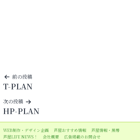
投
前の投稿
T-PLAN
稿
ナ
次の投稿
ビ
HP-PLAN
ゲ
ー
WEB制作・デザイン企画
芦屋おすすめ情報
芦屋情報・黒帯
シ
芦屋LIFE NEWS！
会社概要
広告掲載のお問合せ