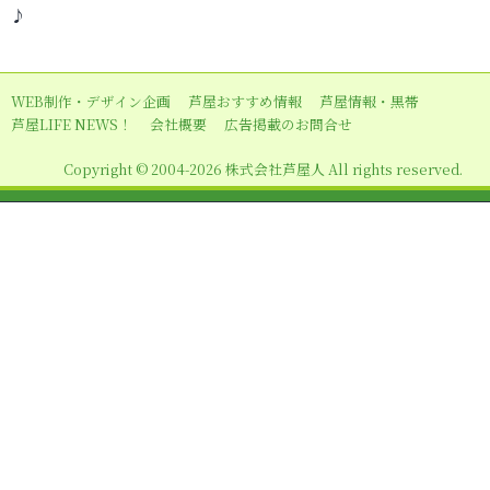
♪
ゲ
ー
シ
WEB制作・デザイン企画
芦屋おすすめ情報
芦屋情報・黒帯
ョ
芦屋LIFE NEWS！
会社概要
広告掲載のお問合せ
ン
Copyright © 2004-2026 株式会社芦屋人 All rights reserved.