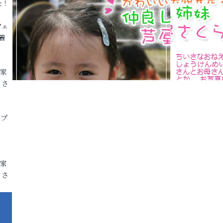
た！
フェ
着
各家
りさ
ープ
各家
りさ