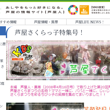
すすめ情報
芦屋情報・黒帯
芦屋LIFE NEWS！
芦屋さくらっ子特集号！
に潜
各家
りさ
家庭
ン