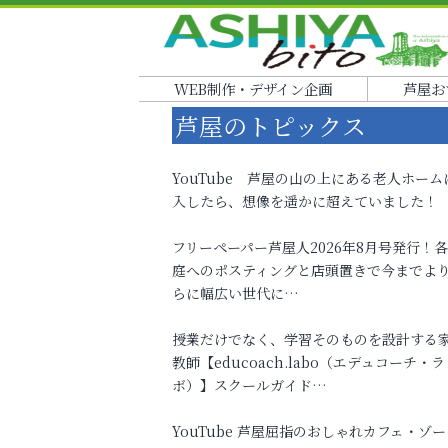
WEB制作・デザイン企画
芦屋お
芦屋のトピックス
YouTube 芦屋の山の上にある老人ホーム
入したら、想像を遥かに超えていました！
フリーペーパー芦屋人2026年8月号発行！
庭へのポスティングと店頭置きで今までよ
らに幅広い世代に…
授業だけでなく、学習そのものを設計する
教師【educoach.labo（エデュコーチ・ラ
ボ）】スクールガイド…
YouTube 芦屋屈指のおしゃれカフェ・ゾー