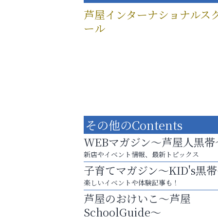
芦屋インターナショナルス
ール
その他のContents
WEBマガジン～芦屋人黒帯
新店やイベント情報、最新トピックス
子育てマガジン～KID's黒
楽しいイベントや体験記事も！
「この学校に出会えて、本当によかった。
芦屋のおけいこ～芦屋
アテイン音楽教室
SchoolGuide～