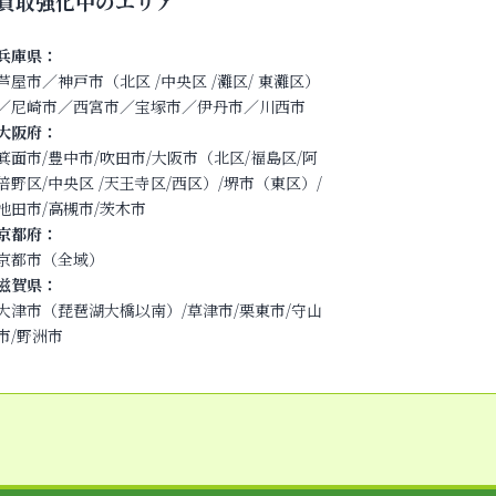
買取強化中のエリア
兵庫県：
芦屋市∕神戸市（北区 /中央区 /灘区/ 東灘区）
∕尼崎市∕西宮市∕宝塚市／伊丹市／川西市
大阪府：
箕面市/豊中市/吹田市/大阪市（北区/福島区/阿
倍野区/中央区 /天王寺区/西区）/堺市（東区）/
池田市/高槻市/茨木市
京都府：
京都市（全域）
滋賀県：
大津市（琵琶湖大橋以南）/草津市/栗東市/守山
市/野洲市