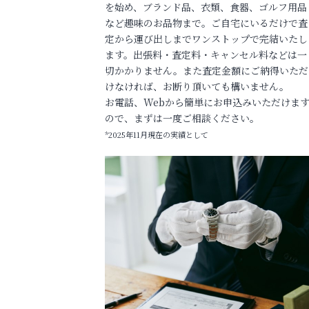
を始め、ブランド品、衣類、食器、ゴルフ用品
など趣味のお品物まで。ご自宅にいるだけで査
定から運び出しまでワンストップで完結いたし
ます。出張料・査定料・キャンセル料などは一
切かかりません。また査定金額にご納得いただ
けなければ、お断り頂いても構いません。
お電話、Webから簡単にお申込みいただけま
ので、まずは一度ご相談ください。
*2025年11月現在の実績として