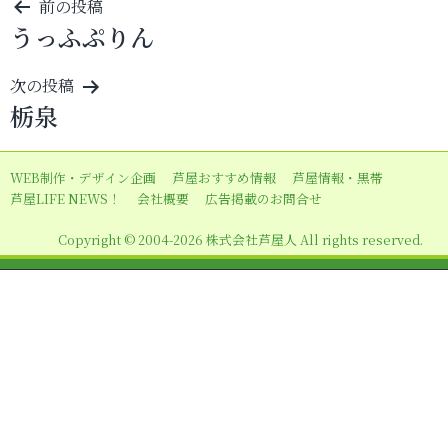
投
前の投稿
うっふぷりん
稿
ナ
次の投稿
ビ
栃泉
ゲ
ー
WEB制作・デザイン企画
芦屋おすすめ情報
芦屋情報・黒帯
シ
芦屋LIFE NEWS！
会社概要
広告掲載のお問合せ
ョ
Copyright © 2004-2026 株式会社芦屋人 All rights reserved.
ン