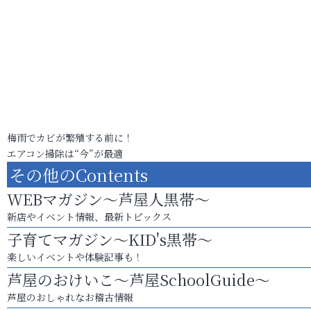
梅雨でカビが繁殖する前に！
エアコン掃除は“今”が最適
その他のContents
WEBマガジン～芦屋人黒帯～
新店やイベント情報、最新トピックス
子育てマガジン～KID's黒帯～
楽しいイベントや体験記事も！
芦屋のおけいこ～芦屋SchoolGuide～
芦屋のおしゃれなお稽古情報