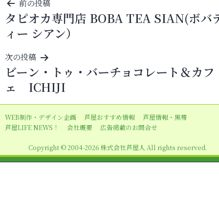
投
前の投稿
タピオカ専門店 BOBA TEA SIAN(ボバ
稿
ィー シアン）
ナ
ビ
次の投稿
ゲ
ビーン・トゥ・バーチョコレート＆カフ
ー
ェ ICHIJI
シ
ョ
WEB制作・デザイン企画
芦屋おすすめ情報
芦屋情報・黒帯
ン
芦屋LIFE NEWS！
会社概要
広告掲載のお問合せ
Copyright © 2004-2026 株式会社芦屋人 All rights reserved.