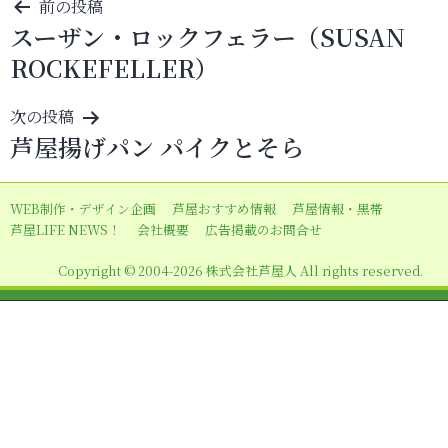
投
前の投稿
スーザン・ロックフェラー（SUSAN
稿
ROCKEFELLER）
ナ
ビ
次の投稿
ゲ
芦屋揚げパン パイクとそら
ー
シ
WEB制作・デザイン企画
芦屋おすすめ情報
芦屋情報・黒帯
ョ
芦屋LIFE NEWS！
会社概要
広告掲載のお問合せ
ン
Copyright © 2004-2026 株式会社芦屋人 All rights reserved.