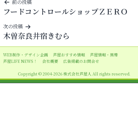
投
前の投稿
フードコントロールショップＺＥＲＯ
稿
ナ
次の投稿
ビ
木曽奈良井宿きむら
ゲ
ー
WEB制作・デザイン企画
芦屋おすすめ情報
芦屋情報・黒帯
シ
芦屋LIFE NEWS！
会社概要
広告掲載のお問合せ
ョ
Copyright © 2004-2026 株式会社芦屋人 All rights reserved.
ン