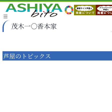
茂木一○香本家
芦屋のトピックス