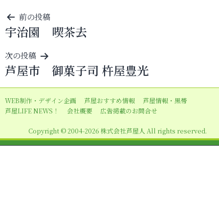
投
前の投稿
宇治園 喫茶去
稿
ナ
次の投稿
ビ
芦屋市 御菓子司 杵屋豊光
ゲ
ー
WEB制作・デザイン企画
芦屋おすすめ情報
芦屋情報・黒帯
シ
芦屋LIFE NEWS！
会社概要
広告掲載のお問合せ
ョ
Copyright © 2004-2026 株式会社芦屋人 All rights reserved.
ン