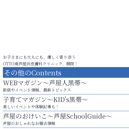
お子さまにも大人にも、優しく寄り添う
OTTO南芦屋浜皮膚科クリニック、開院！
その他のContents
WEBマガジン～芦屋人黒帯～
新店やイベント情報、最新トピックス
子育てマガジン～KID's黒帯～
楽しいイベントや体験記事も！
芦屋のおけいこ～芦屋SchoolGuide～
芦屋のおしゃれなお稽古情報