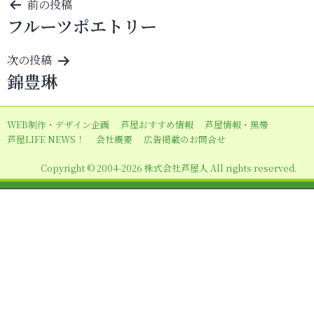
投
前の投稿
フルーツポエトリー
稿
ナ
次の投稿
ビ
錦豊琳
ゲ
ー
WEB制作・デザイン企画
芦屋おすすめ情報
芦屋情報・黒帯
シ
芦屋LIFE NEWS！
会社概要
広告掲載のお問合せ
ョ
Copyright © 2004-2026 株式会社芦屋人 All rights reserved.
ン