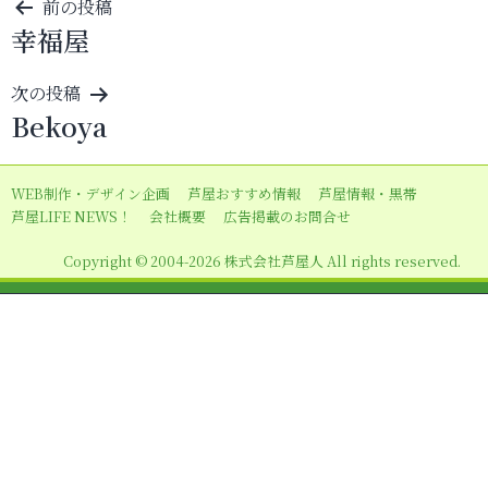
投
前の投稿
幸福屋
稿
ナ
次の投稿
ビ
Bekoya
ゲ
ー
WEB制作・デザイン企画
芦屋おすすめ情報
芦屋情報・黒帯
シ
芦屋LIFE NEWS！
会社概要
広告掲載のお問合せ
ョ
Copyright © 2004-2026 株式会社芦屋人 All rights reserved.
ン