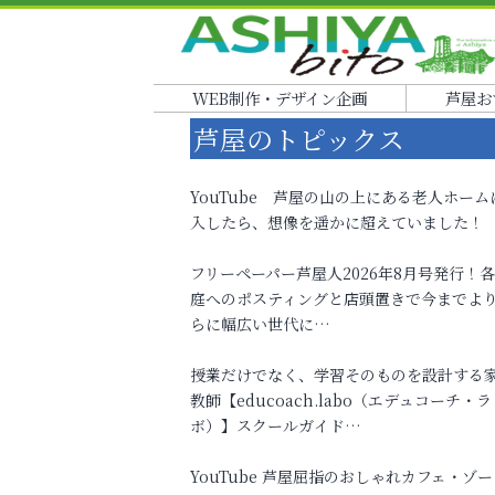
WEB制作・デザイン企画
芦屋お
芦屋のトピックス
YouTube 芦屋の山の上にある老人ホーム
入したら、想像を遥かに超えていました！
フリーペーパー芦屋人2026年8月号発行！
庭へのポスティングと店頭置きで今までよ
らに幅広い世代に…
授業だけでなく、学習そのものを設計する
教師【educoach.labo（エデュコーチ・ラ
ボ）】スクールガイド…
YouTube 芦屋屈指のおしゃれカフェ・ゾー