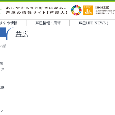
すすめ情報
芦屋情報・黒帯
芦屋LIFE NEWS！
益広
に潜
各家
りさ
家庭
ン