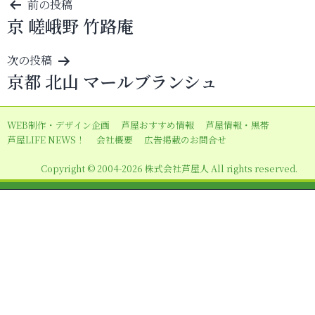
投
前の投稿
京 嵯峨野 竹路庵
稿
ナ
次の投稿
ビ
京都 北山 マールブランシュ
ゲ
ー
WEB制作・デザイン企画
芦屋おすすめ情報
芦屋情報・黒帯
シ
芦屋LIFE NEWS！
会社概要
広告掲載のお問合せ
ョ
Copyright © 2004-2026 株式会社芦屋人 All rights reserved.
ン