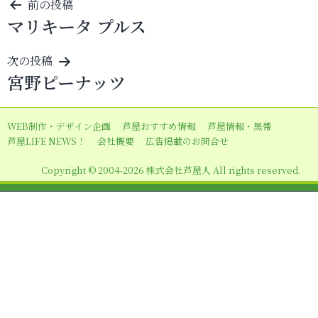
投
前の投稿
マリキータ プルス
稿
ナ
次の投稿
ビ
宮野ピーナッツ
ゲ
ー
WEB制作・デザイン企画
芦屋おすすめ情報
芦屋情報・黒帯
シ
芦屋LIFE NEWS！
会社概要
広告掲載のお問合せ
ョ
Copyright © 2004-2026 株式会社芦屋人 All rights reserved.
ン