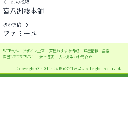
投
前の投稿
喜八洲総本舗
稿
ナ
次の投稿
ビ
ファミーユ
ゲ
ー
WEB制作・デザイン企画
芦屋おすすめ情報
芦屋情報・黒帯
シ
芦屋LIFE NEWS！
会社概要
広告掲載のお問合せ
ョ
Copyright © 2004-2026 株式会社芦屋人 All rights reserved.
ン