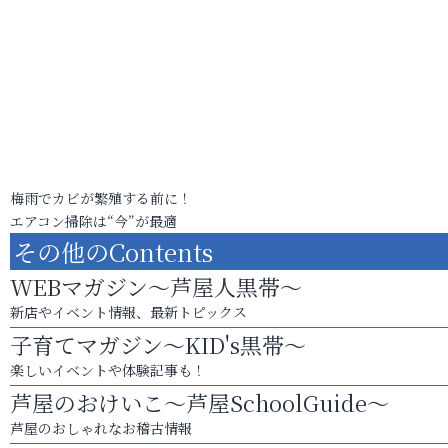
梅雨でカビが繁殖する前に！
エアコン掃除は“今”が最適
その他のContents
WEBマガジン～芦屋人黒帯～
新店やイベント情報、最新トピックス
子育てマガジン～KID's黒帯～
楽しいイベントや体験記事も！
芦屋のおけいこ～芦屋SchoolGuide～
芦屋のおしゃれなお稽古情報