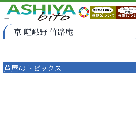
京 嵯峨野 竹路庵
芦屋のトピックス