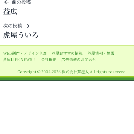
投
前の投稿
益広
稿
ナ
次の投稿
ビ
虎屋ういろ
ゲ
ー
WEB制作・デザイン企画
芦屋おすすめ情報
芦屋情報・黒帯
シ
芦屋LIFE NEWS！
会社概要
広告掲載のお問合せ
ョ
Copyright © 2004-2026 株式会社芦屋人 All rights reserved.
ン