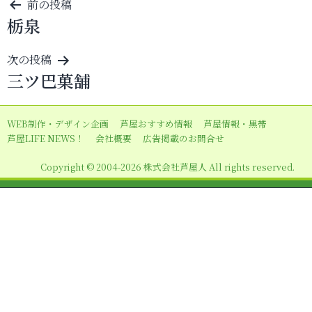
投
前の投稿
栃泉
稿
ナ
次の投稿
ビ
三ツ巴菓舗
ゲ
ー
WEB制作・デザイン企画
芦屋おすすめ情報
芦屋情報・黒帯
シ
芦屋LIFE NEWS！
会社概要
広告掲載のお問合せ
ョ
Copyright © 2004-2026 株式会社芦屋人 All rights reserved.
ン