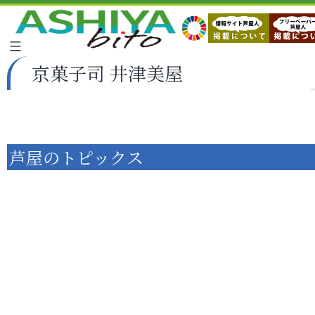
京菓子司 井津美屋
芦屋のトピックス