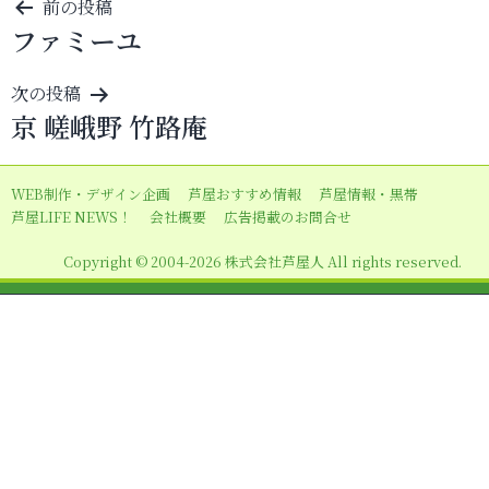
投
前の投稿
ファミーユ
稿
ナ
次の投稿
ビ
京 嵯峨野 竹路庵
ゲ
ー
WEB制作・デザイン企画
芦屋おすすめ情報
芦屋情報・黒帯
シ
芦屋LIFE NEWS！
会社概要
広告掲載のお問合せ
ョ
Copyright © 2004-2026 株式会社芦屋人 All rights reserved.
ン