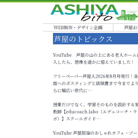
WEB制作・デザイン企画
芦屋お
芦屋のトピックス
YouTube 芦屋の山の上にある老人ホーム
入したら、想像を遥かに超えていました！
フリーペーパー芦屋人2026年8月号発行！
庭へのポスティングと店頭置きで今までよ
らに幅広い世代に…
授業だけでなく、学習そのものを設計する
教師【educoach.labo（エデュコーチ・ラ
ボ）】スクールガイド…
YouTube 芦屋屈指のおしゃれカフェ・ゾー