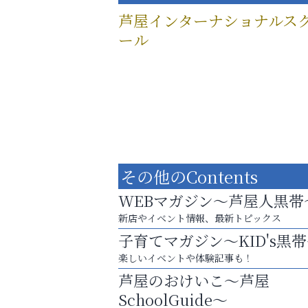
芦屋インターナショナルス
ール
その他のContents
WEBマガジン～芦屋人黒帯
新店やイベント情報、最新トピックス
子育てマガジン～KID's黒
楽しいイベントや体験記事も！
英語で育つ、世界が広がる！
芦屋のおけいこ～芦屋
トレファク出張買取
SchoolGuide～