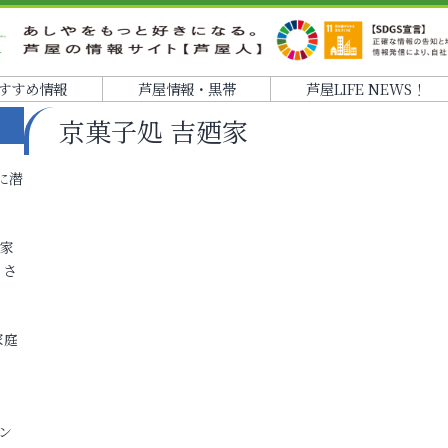
すすめ情報
芦屋情報・黒帯
芦屋LIFE NEWS！
京菓子処 吉廼家
に潜
各家
りさ
家庭
ン