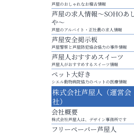
芦屋のおしゃれなお稽古情報
芦屋の求人情報～SOHOあ
や～
芦屋のアルバイト・正社員の求人情報
芦屋安全掲示板
芦屋警察と芦屋防犯協会協力の事件情報
芦屋人おすすめスイーツ
芦屋人がおすすめするスイーツ情報
ペット大好き
シエル動物病院協力のペットの医療情報
査定のプロが心を込めて出張査定
株式会社芦屋人（運営会
ご不要品の売却はトレファク出張買取へ
社）
アテイン音楽教室
会社概要
株式会社芦屋人は、デザイン事務所です
フリーペーパー芦屋人