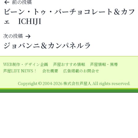
投
前の投稿
ビーン・トゥ・バーチョコレート＆カフ
稿
ェ ICHIJI
ナ
ビ
次の投稿
ゲ
ジョバンニ＆カンパネルラ
ー
シ
WEB制作・デザイン企画
芦屋おすすめ情報
芦屋情報・黒帯
ョ
芦屋LIFE NEWS！
会社概要
広告掲載のお問合せ
ン
Copyright © 2004-2026 株式会社芦屋人 All rights reserved.