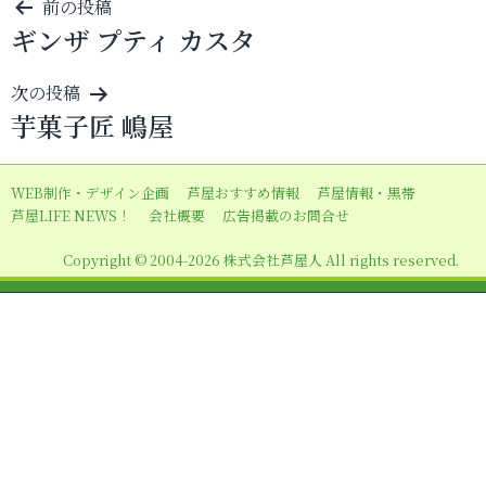
投
前の投稿
ギンザ プティ カスタ
稿
ナ
次の投稿
ビ
芋菓子匠 嶋屋
ゲ
ー
WEB制作・デザイン企画
芦屋おすすめ情報
芦屋情報・黒帯
シ
芦屋LIFE NEWS！
会社概要
広告掲載のお問合せ
ョ
Copyright © 2004-2026 株式会社芦屋人 All rights reserved.
ン