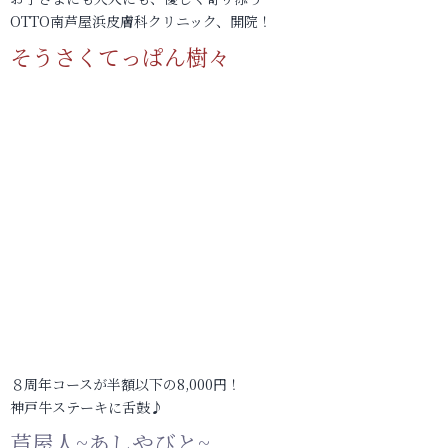
OTTO南芦屋浜皮膚科クリニック、開院！
そうさくてっぱん樹々
８周年コースが半額以下の8,000円！
神戸牛ステーキに舌鼓♪
芦屋人~あしやびと~