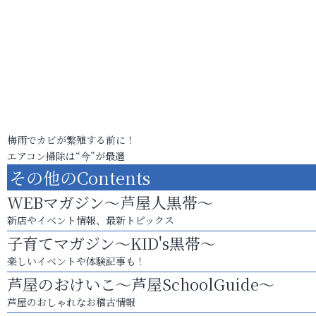
梅雨でカビが繁殖する前に！
エアコン掃除は“今”が最適
その他のContents
WEBマガジン～芦屋人黒帯～
新店やイベント情報、最新トピックス
子育てマガジン～KID's黒帯～
楽しいイベントや体験記事も！
芦屋のおけいこ～芦屋SchoolGuide～
芦屋のおしゃれなお稽古情報