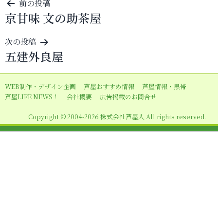
投
前の投稿
京甘味 文の助茶屋
稿
ナ
次の投稿
ビ
五建外良屋
ゲ
ー
WEB制作・デザイン企画
芦屋おすすめ情報
芦屋情報・黒帯
シ
芦屋LIFE NEWS！
会社概要
広告掲載のお問合せ
ョ
Copyright © 2004-2026 株式会社芦屋人 All rights reserved.
ン