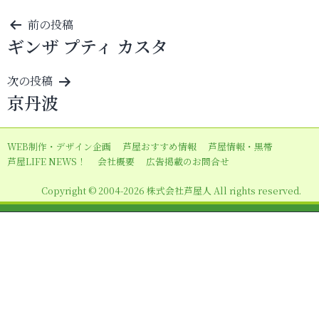
投
前の投稿
ギンザ プティ カスタ
稿
ナ
次の投稿
ビ
京丹波
ゲ
ー
WEB制作・デザイン企画
芦屋おすすめ情報
芦屋情報・黒帯
シ
芦屋LIFE NEWS！
会社概要
広告掲載のお問合せ
ョ
Copyright © 2004-2026 株式会社芦屋人 All rights reserved.
ン