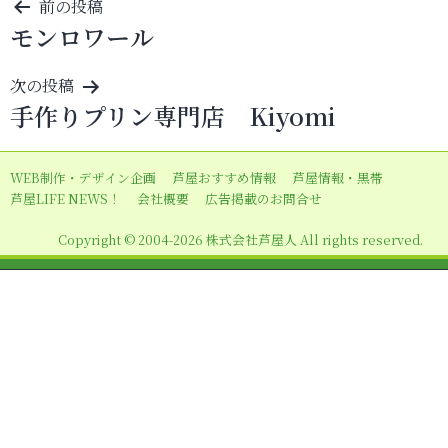
投
前の投稿
モンロワール
稿
ナ
次の投稿
ビ
手作りプリン専門店 Kiyomi
ゲ
ー
WEB制作・デザイン企画
芦屋おすすめ情報
芦屋情報・黒帯
シ
芦屋LIFE NEWS！
会社概要
広告掲載のお問合せ
ョ
Copyright © 2004-2026 株式会社芦屋人 All rights reserved.
ン