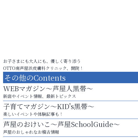
お子さまにも大人にも、優しく寄り添う
OTTO南芦屋浜皮膚科クリニック、開院！
その他のContents
WEBマガジン～芦屋人黒帯～
新店やイベント情報、最新トピックス
子育てマガジン～KID's黒帯～
楽しいイベントや体験記事も！
芦屋のおけいこ～芦屋SchoolGuide～
芦屋のおしゃれなお稽古情報