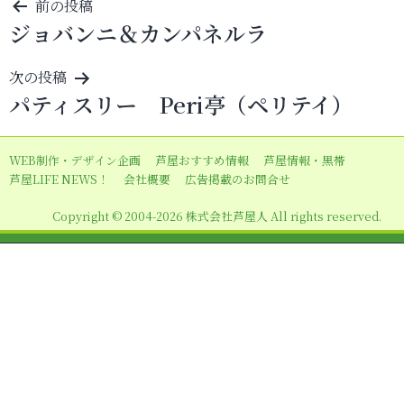
投
前の投稿
ジョバンニ＆カンパネルラ
稿
ナ
次の投稿
ビ
パティスリー Peri亭（ペリテイ）
ゲ
ー
WEB制作・デザイン企画
芦屋おすすめ情報
芦屋情報・黒帯
シ
芦屋LIFE NEWS！
会社概要
広告掲載のお問合せ
ョ
Copyright © 2004-2026 株式会社芦屋人 All rights reserved.
ン