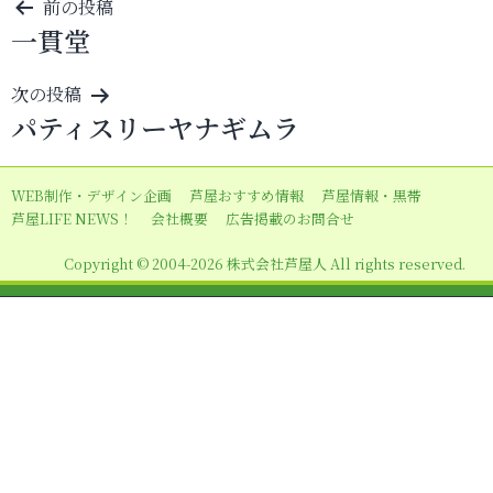
投
前の投稿
一貫堂
稿
ナ
次の投稿
ビ
パティスリーヤナギムラ
ゲ
ー
WEB制作・デザイン企画
芦屋おすすめ情報
芦屋情報・黒帯
シ
芦屋LIFE NEWS！
会社概要
広告掲載のお問合せ
ョ
Copyright © 2004-2026 株式会社芦屋人 All rights reserved.
ン