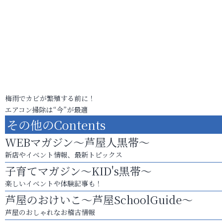
梅雨でカビが繁殖する前に！
エアコン掃除は“今”が最適
その他のContents
WEBマガジン～芦屋人黒帯～
新店やイベント情報、最新トピックス
子育てマガジン～KID's黒帯～
楽しいイベントや体験記事も！
芦屋のおけいこ～芦屋SchoolGuide～
芦屋のおしゃれなお稽古情報