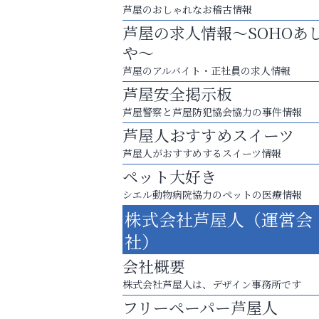
芦屋のおしゃれなお稽古情報
芦屋の求人情報～SOHOあ
や～
芦屋のアルバイト・正社員の求人情報
芦屋安全掲示板
芦屋警察と芦屋防犯協会協力の事件情報
芦屋人おすすめスイーツ
芦屋人がおすすめするスイーツ情報
ペット大好き
シエル動物病院協力のペットの医療情報
スマホは何時間までなら大丈夫？ ～スマホ
株式会社芦屋人（運営会
に知っておきたい子どもの近視対策～
社）
アクイール芦屋店
会社概要
株式会社芦屋人は、デザイン事務所です
フリーペーパー芦屋人