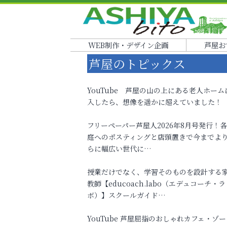
WEB制作・デザイン企画
芦屋お
芦屋のトピックス
YouTube 芦屋の山の上にある老人ホーム
入したら、想像を遥かに超えていました！
フリーペーパー芦屋人2026年8月号発行！
庭へのポスティングと店頭置きで今までよ
らに幅広い世代に…
授業だけでなく、学習そのものを設計する
教師【educoach.labo（エデュコーチ・ラ
ボ）】スクールガイド…
YouTube 芦屋屈指のおしゃれカフェ・ゾー