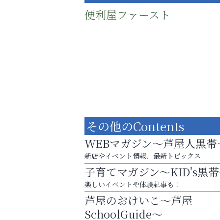
便利屋ファースト
その他のContents
WEBマガジン～芦屋人黒帯
新店やイベント情報、最新トピックス
子育てマガジン～KID's黒
庭のお手入れから遺品整理まで
楽しいイベントや体験記事も！
ちょっとしたお困りごともOK!
芦屋のおけいこ～芦屋
いわみ眼科
SchoolGuide～