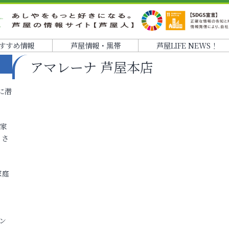
すすめ情報
芦屋情報・黒帯
芦屋LIFE NEWS！
アマレーナ 芦屋本店
に潜
各家
りさ
家庭
ン