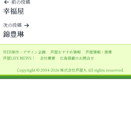
投
前の投稿
幸福屋
稿
ナ
次の投稿
ビ
錦豊琳
ゲ
ー
WEB制作・デザイン企画
芦屋おすすめ情報
芦屋情報・黒帯
シ
芦屋LIFE NEWS！
会社概要
広告掲載のお問合せ
ョ
Copyright © 2004-2026 株式会社芦屋人 All rights reserved.
ン