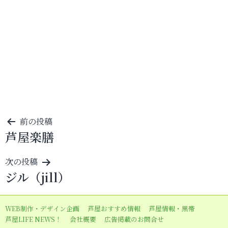
投
前の投稿
芦屋楽膳
稿
ナ
次の投稿
ビ
ジル（jill）
ゲ
ー
WEB制作・デザイン企画
芦屋おすすめ情報
芦屋情報・黒帯
シ
芦屋LIFE NEWS！
会社概要
広告掲載のお問合せ