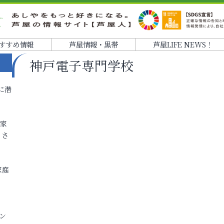
すすめ情報
芦屋情報・黒帯
芦屋LIFE NEWS！
神戸電子専門学校
に潜
各家
りさ
家庭
ン