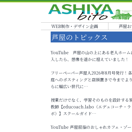
WEB制作・デザイン企画
芦屋お
芦屋のトピックス
YouTube 芦屋の山の上にある老人ホーム
入したら、想像を遥かに超えていました！
フリーペーパー芦屋人2026年8月号発行！
庭へのポスティングと店頭置きで今までよ
らに幅広い世代に…
授業だけでなく、学習そのものを設計する
教師【educoach.labo（エデュコーチ・ラ
ボ）】スクールガイド…
YouTube 芦屋屈指のおしゃれカフェ・ゾー