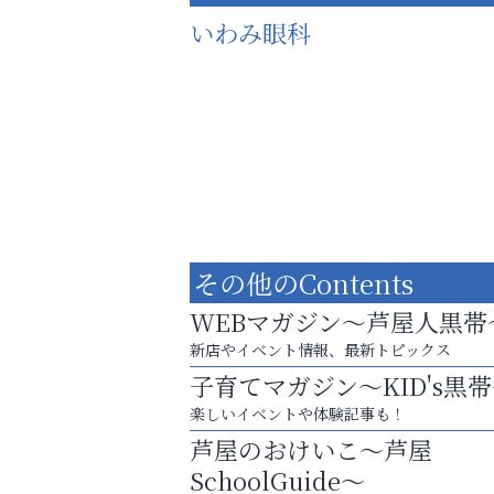
いわみ眼科
その他のContents
WEBマガジン～芦屋人黒帯
新店やイベント情報、最新トピックス
子育てマガジン～KID's黒
スマホは何時間までなら大丈夫？ ～スマホ
楽しいイベントや体験記事も！
に知っておきたい子どもの近視対策～
芦屋のおけいこ～芦屋
南芦屋浜皮膚科クリニック
SchoolGuide～