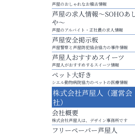
芦屋のおしゃれなお稽古情報
芦屋の求人情報～SOHOあ
や～
芦屋のアルバイト・正社員の求人情報
芦屋安全掲示板
芦屋警察と芦屋防犯協会協力の事件情報
芦屋人おすすめスイーツ
芦屋人がおすすめするスイーツ情報
ペット大好き
シエル動物病院協力のペットの医療情報
お子さまにも大人にも、優しく寄り添う
株式会社芦屋人（運営会
OTTO南芦屋浜皮膚科クリニック、開院！
社）
杉塾 芦屋校
会社概要
株式会社芦屋人は、デザイン事務所です
フリーペーパー芦屋人