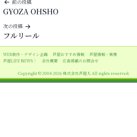
投
前の投稿
GYOZA OHSHO
稿
ナ
次の投稿
ビ
フルリール
ゲ
ー
WEB制作・デザイン企画
芦屋おすすめ情報
芦屋情報・黒帯
シ
芦屋LIFE NEWS！
会社概要
広告掲載のお問合せ
ョ
Copyright © 2004-2026 株式会社芦屋人 All rights reserved.
ン