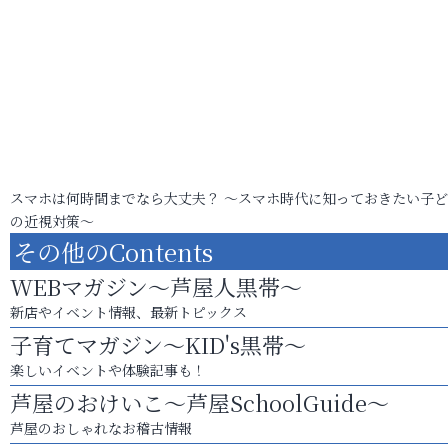
スマホは何時間までなら大丈夫？ ～スマホ時代に知っておきたい子
の近視対策～
その他のContents
WEBマガジン～芦屋人黒帯～
新店やイベント情報、最新トピックス
子育てマガジン～KID's黒帯～
楽しいイベントや体験記事も！
芦屋のおけいこ～芦屋SchoolGuide～
芦屋のおしゃれなお稽古情報