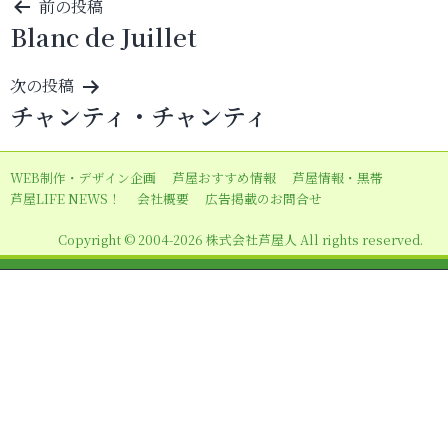
投
前の投稿
Blanc de Juillet
稿
ナ
次の投稿
ビ
チャンティ・チャンティ
ゲ
ー
WEB制作・デザイン企画
芦屋おすすめ情報
芦屋情報・黒帯
シ
芦屋LIFE NEWS！
会社概要
広告掲載のお問合せ
ョ
Copyright © 2004-2026 株式会社芦屋人 All rights reserved.
ン